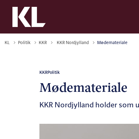
Tilbage til
KL
Politik
KKR
KKR Nordjylland
Mødemateriale
KKR
Politik
Mødemateriale
KKR Nordjylland holder som 