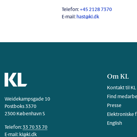
Telefon:
+45 2128 7370
E-mail:
hast@kl.dk
Om KL
Kontakt til KL
Find medarbe
Weidekampsgade 10
Presse
Postboks 3370
2300 København S
Elektroniske 
English
Telefon:
33 70 33 70
E-mail:
kl@kl.dk