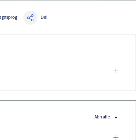
Del
egnsprog
Åbn alle