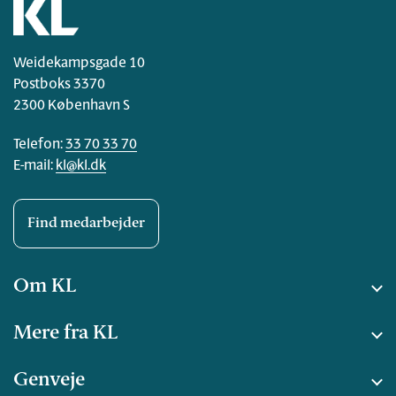
Weidekampsgade 10
Postboks 3370
2300 København S
Telefon:
33 70 33 70
E-mail:
kl@kl.dk
Find medarbejder
Om KL
Mere fra KL
Genveje