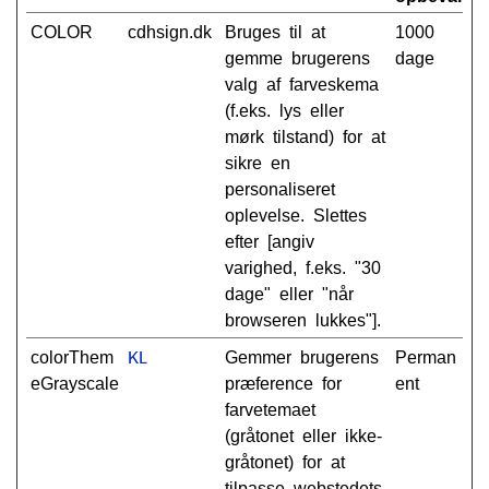
COLOR
cdhsign.dk
Bruges til at
1000
gemme brugerens
dage
valg af farveskema
(f.eks. lys eller
mørk tilstand) for at
sikre en
personaliseret
oplevelse. Slettes
efter [angiv
varighed, f.eks. "30
dage" eller "når
browseren lukkes"].
colorThem
Gemmer brugerens
Perman
KL
eGrayscale
præference for
ent
farvetemaet
(gråtonet eller ikke-
gråtonet) for at
tilpasse webstedets