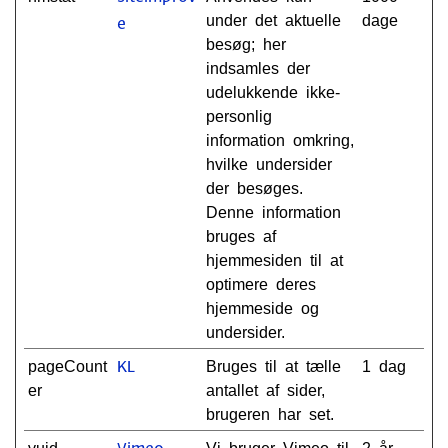
under det aktuelle
dage
e
besøg; her
indsamles der
udelukkende ikke-
personlig
information omkring,
hvilke undersider
der besøges.
Denne information
bruges af
hjemmesiden til at
optimere deres
hjemmeside og
undersider.
pageCount
Bruges til at tælle
1 dag
KL
er
antallet af sider,
brugeren har set.
vuid
Vi bruger Vimeo til
2 år