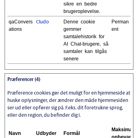
sikre en bedre
brugeroplevelse.
qaConvers
Denne cookie
Perman
Cludo
ations
gemmer
ent
samtalehistorik for
AI Chat-brugere, så
samtaler kan tilgås
senere
Præferencer (4)
Præference cookies gør det muligt for en hjemmeside at
huske oplysninger, der ændrer den måde hjemmesiden
ser ud eller opfører sig på. F.eks. dit foretrukne sprog,
eller den region, du befinder dig i.
Maksimal
Navn
Udbyder
Formål
opbevaring