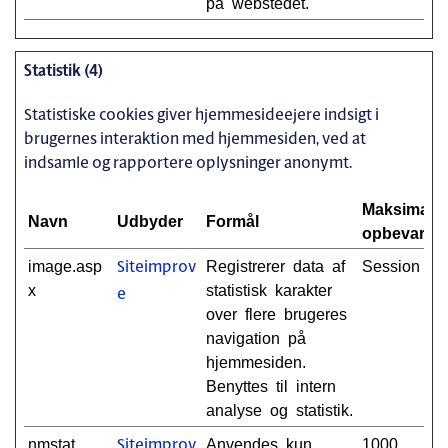
på webstedet.
Statistik (4)
Statistiske cookies giver hjemmesideejere indsigt i
brugernes interaktion med hjemmesiden, ved at
indsamle og rapportere oplysninger anonymt.
Maksimal
Navn
Udbyder
Formål
opbevaring
image.asp
Registrerer data af
Session
Siteimprov
x
statistisk karakter
e
over flere brugeres
navigation på
hjemmesiden.
Benyttes til intern
analyse og statistik.
nmstat
Anvendes kun
1000
Siteimprov