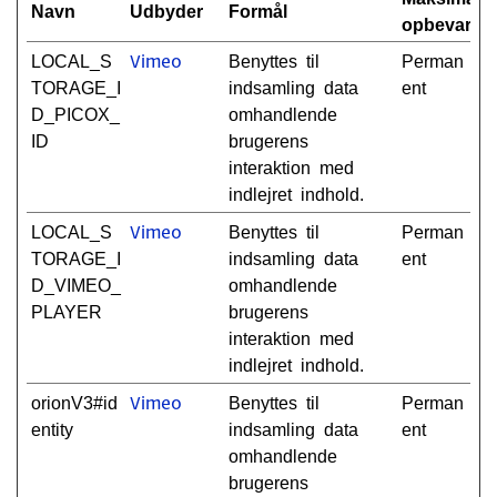
Navn
Udbyder
Formål
opbevaring
LOCAL_S
Benyttes til
Perman
Vimeo
TORAGE_I
indsamling data
ent
D_PICOX_
omhandlende
ID
brugerens
interaktion med
indlejret indhold.
LOCAL_S
Benyttes til
Perman
Vimeo
TORAGE_I
indsamling data
ent
D_VIMEO_
omhandlende
PLAYER
brugerens
interaktion med
indlejret indhold.
orionV3#id
Benyttes til
Perman
Vimeo
entity
indsamling data
ent
omhandlende
brugerens