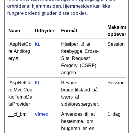
områder af hjemmesiden. Hjemmesiden kan ikke
fungere ordentligt uden disse cookies.
Maksimal
Navn
Udbyder
Formål
opbevaring
.AspNetCo
Hjælper til at
Session
KL
re.Antiforg
forebygge Cross-
ery.#
Site Request
Forgery (CSRF)
angreb.
.AspNetCo
Bevarer
Session
KL
re.Mvc.Coo
brugertilstand på
kieTempDa
tværs af
taProvider
sideforespørgsler.
__cf_bm
Anvendes til at
1 dag
Vimeo
bestemme, om
brugeren er en