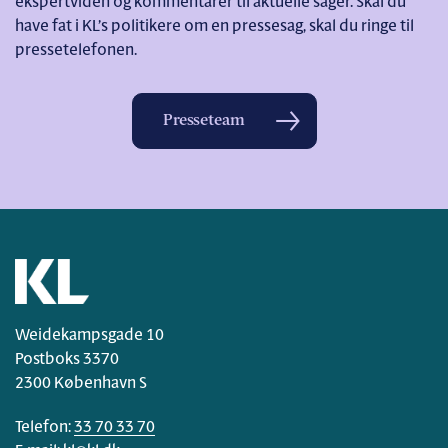
ekspertviden og kommentarer til aktuelle sager. Skal du
have fat i KL’s politikere om en pressesag, skal du ringe til
pressetelefonen.
Presseteam
Weidekampsgade 10
Postboks 3370
2300 København S
Telefon:
33 70 33 70