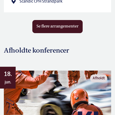
Scandic CPH Strandpark
Se flere arrangementer
Afholdte konferencer
18.
Afholdt
jun.