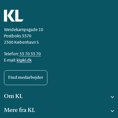
Weidekampsgade 10
Postboks 3370
2300 København S
Telefon:
33 70 33 70
E-mail:
kl@kl.dk
Find medarbejder
Om KL
Mere fra KL