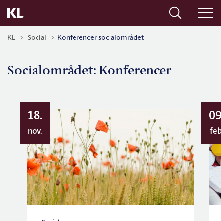
Tilbage til
KL
Social
Konferencer socialområdet
Socialområdet: Konferencer
18.
09
nov.
feb