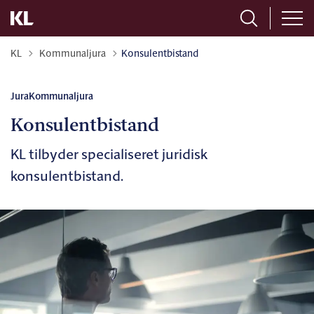
Tilbage til
KL
Kommunaljura
Konsulentbistand
Jura
Kommunaljura
Konsulentbistand
KL tilbyder specialiseret juridisk
konsulentbistand.