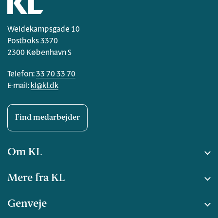
Weidekampsgade 10
Postboks 3370
2300 København S
Telefon:
33 70 33 70
E-mail:
kl@kl.dk
Find medarbejder
Om KL
Mere fra KL
Genveje