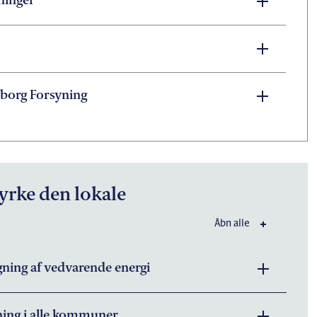
ninger
rborg Forsyning
tyrke den lokale
Åbn alle
gning af vedvarende energi
ning i alle kommuner