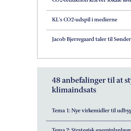
CO2-reduktion kræver lokale løs
KL's CO2-udspil i medierne
Jacob Bjerregaard taler til Sønde
48 anbefalinger til at s
klimaindsats
Tema 1: Nye virkemidler til udby
Tema 2: Strategisk energiplanlæg