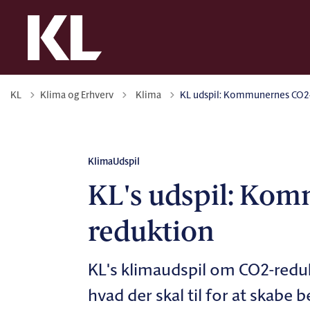
Tilbage til
KL
Klima og Erhverv
Klima
KL udspil: Kommunernes CO2
Klima
Udspil
KL's udspil: Ko
reduktion
KL's klimaudspil om CO2-redu
hvad der skal til for at skabe