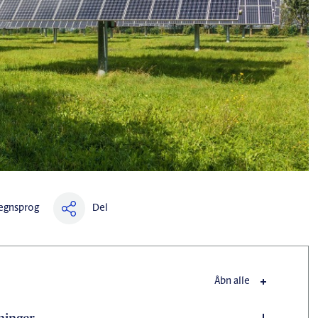
Del
egnsprog
Åbn alle