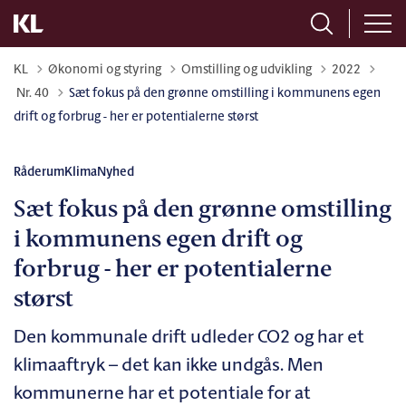
KL
Økonomi og styring
Omstilling og udvikling
2022
Tilbage til
Nr. 40
Sæt fokus på den grønne omstilling i kommunens egen
drift og forbrug - her er potentialerne størst
Råderum
Klima
Nyhed
Sæt fokus på den grønne omstilling
i kommunens egen drift og
forbrug - her er potentialerne
størst
Den kommunale drift udleder CO2 og har et
klimaaftryk – det kan ikke undgås. Men
kommunerne har et potentiale for at