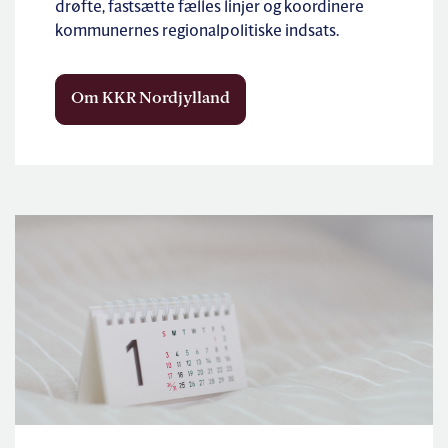
drøfte, fastsætte fælles linjer og koordinere
kommunernes regionalpolitiske indsats.
Om KKR Nordjylland