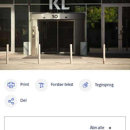
Print
Forstør tekst
Tegnsprog
Del
Åbn alle