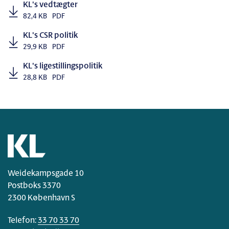
KL's vedtægter
82,4 KB
PDF
KL's CSR politik
29,9 KB
PDF
KL's ligestillingspolitik
28,8 KB
PDF
Weidekampsgade 10
Postboks 3370
2300 København S
Telefon:
33 70 33 70