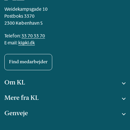
Weidekampsgade 10
Postboks 3370
2300 København S
Telefon:
33 70 33 70
E-mail:
kl@kl.dk
Find medarbejder
Om KL
Mere fra KL
Genveje