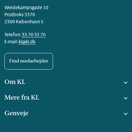
Weidekampsgade 10
Postboks 3370
2300 København S
Telefon:
33 70 33 70
E-mail:
kl@kl.dk
Find medarbejder
Om KL
Mere fra KL
Genveje