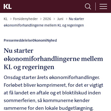
Tilbage til
KL
Forsidenyheder
2026
Juni
Nu starter
økonomiforhandlingerne mellem KL og regeringen
Pressemeddelelse
Økonomi
Nyhed
Nu starter
økonomiforhandlingerne mellem
KL og regeringen
Onsdag starter årets økonomiforhandlinger.
Forløbet bliver komprimeret, for det er vigtigt
at få landet en aftale og et bloktilskud inden
sommerferien, så kommunerne kender
rammerne for den lokale budgetlægning.