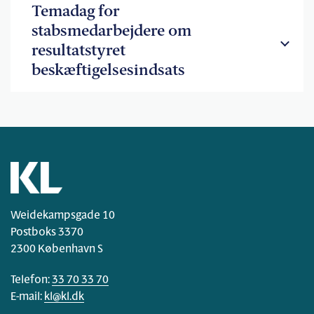
Temadag for
stabsmedarbejdere om
resultatstyret
beskæftigelsesindsats
Weidekampsgade 10
Postboks 3370
2300 København S
Telefon:
33 70 33 70
E-mail:
kl@kl.dk