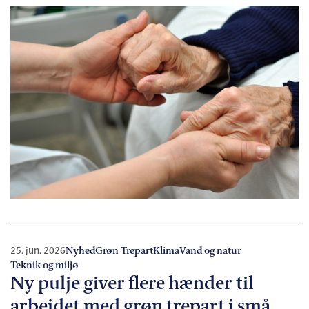
25. jun. 2026
Nyhed
Grøn Trepart
Klima
Vand og natur
Teknik og miljø
Ny pulje giver flere hænder til
arbejdet med grøn trepart i små