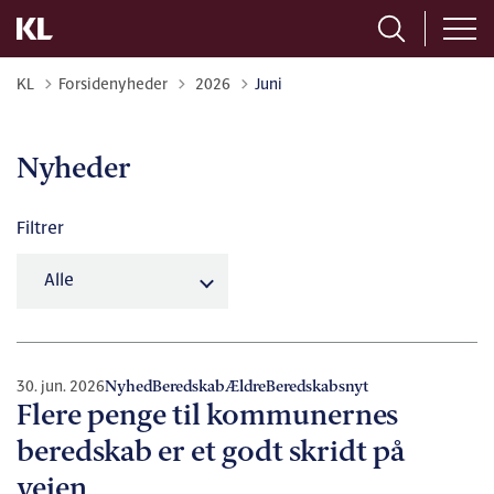
Tilbage til
KL
Forsidenyheder
2026
Juni
Nyheder
Filtrer
30. jun. 2026
Nyhed
Beredskab
Ældre
Beredskabsnyt
Flere penge til kommunernes
beredskab er et godt skridt på
vejen