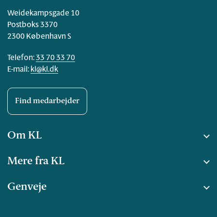
Weidekampsgade 10
Postboks 3370
2300 København S
Telefon:
33 70 33 70
E-mail:
kl@kl.dk
Find medarbejder
Om KL
Mere fra KL
Genveje