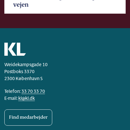
vejen
Weidekampsgade 10
Postboks 3370
2300 København S
Telefon:
33 70 33 70
E-mail:
kl@kl.dk
Find medarbejder