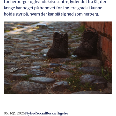
for herberger og kvindekrisecentre, lyder det fra KL, der
længe har peget på behovet for i højere grad at kunne
holde styr på, hvem der kan slå sig ned som herberg.
05. sep. 2025
Nyhed
Social
Beskæftigelse