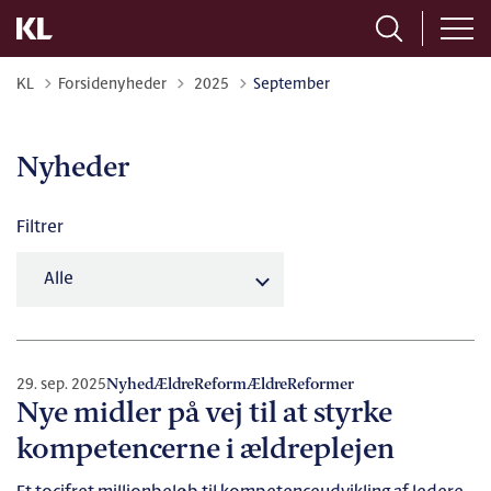
Tilbage til
KL
Forsidenyheder
2025
September
Nyheder
Filtrer
29. sep. 2025
Nyhed
ÆldreReform
Ældre
Reformer
Nye midler på vej til at styrke
kompetencerne i ældreplejen