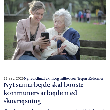
11. sep. 2025
Nyhed
Klima
Teknik og miljø
Grøn Trepart
Reformer
Nyt samarbejde skal booste
kommuners arbejde med
skovrejsning