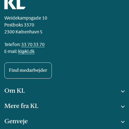
Weidekampsgade 10
Postboks 3370
2300 København S
Telefon:
33 70 33 70
E-mail:
kl@kl.dk
Find medarbejder
Om KL
Mere fra KL
Genveje