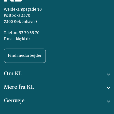
Weidekampsgade 10
Postboks 3370
2300 København S
Telefon:
33 70 33 70
E-mail:
kl@kl.dk
Find medarbejder
Om KL
Mere fra KL
Genveje