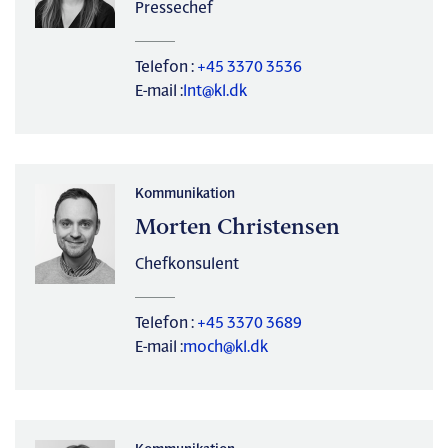
Pressechef
Telefon :
+45 3370 3536
E-mail :
lnt@kl.dk
Kommunikation
Morten Christensen
Chefkonsulent
Telefon :
+45 3370 3689
E-mail :
moch@kl.dk