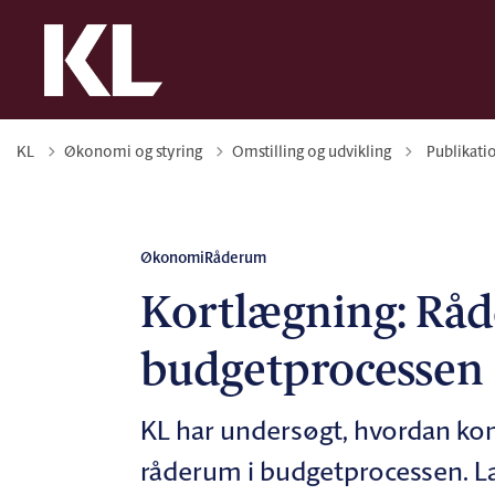
Tilbage til
KL
Økonomi og styring
Omstilling og udvikling
Publikati
Økonomi
Råderum
Kortlægning: Råd
budgetprocessen
KL har undersøgt, hvordan k
råderum i budgetprocessen. Læ