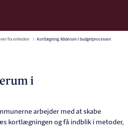
oner fra enheden
Kortlægning: Råderum i budgetprocessen
erum i
ommunerne arbejder med at skabe
s kortlægningen og få indblik i metoder,