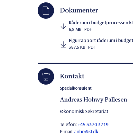
Dokumenter
Råderum i budgetprocessen kl
6,8 MB
PDF
Figurrapport råderum i budge
387,5 KB
PDF
Kontakt
Specialkonsulent
Andreas Hohwy Pallesen
Økonomisk Sekretariat
Telefon:
+45 3370 3719
E-mail:
anhp@kl.dk