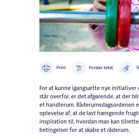
Print
Forstør tekst
T
For at kunne igangsætte nye initiative
står overfor, er det afgørende, at der b
et handlerum. Råderumsdagsordenen er 
oplevelse af, at de lavt hængende frug
inspiration til, hvordan man kan tilret
betingelser for at skabe et råderum.