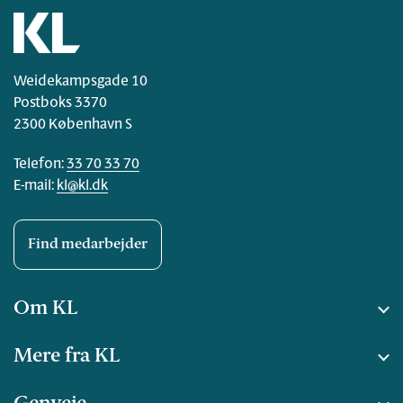
Weidekampsgade 10
Postboks 3370
2300 København S
Telefon:
33 70 33 70
E-mail:
kl@kl.dk
Find medarbejder
Om KL
Mere fra KL