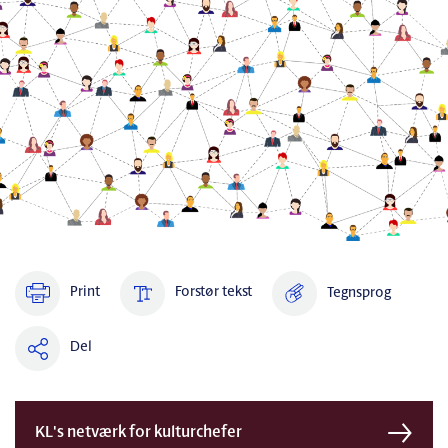
Print
Forstør tekst
Tegnsprog
Del
KL's netværk for kulturchefer