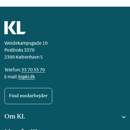
Weidekampsgade 10
Postboks 3370
2300 København S
Telefon:
33 70 33 70
E-mail:
kl@kl.dk
Find medarbejder
Om KL