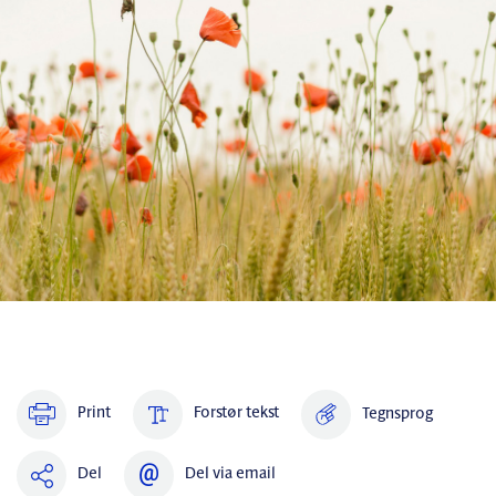
Print
Forstør tekst
Tegnsprog
Del
Del via email