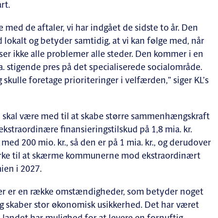
rt.
ie med de aftaler, vi har indgået de sidste to år. Den
 lokalt og betyder samtidig, at vi kan følge med, når
er ikke alle problemer alle steder. Den kommer i en
.a. stigende pres på det specialiserede socialområde.
kulle foretage prioriteringer i velfærden,” siger KL’s
m skal være med til at skabe større sammenhængskraft
kstraordinære finansieringstilskud på 1,8 mia. kr.
med 200 mio. kr., så den er på 1 mia. kr., og derudover
irke til at skærme kommunerne mod ekstraordinært
ien i 2027.
 der er en række omstændigheder, som betyder noget
 skaber stor økonomisk usikkerhed. Det har været