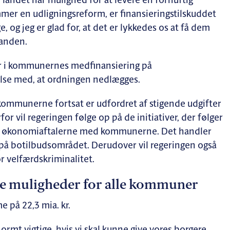
landet har mulighed for at levere en fornuftig
ommer en udligningsreform, er finansieringstilskuddet
 og jeg er glad for, at det er lykkedes os at få dem
manden.
er i kommunernes medfinansiering på
lse med, at ordningen nedlægges.
 kommunerne fortsat er udfordret af stigende udgifter
or vil regeringen følge op på de initiativer, der følger
og økonomiaftalerne med kommunerne. Det handler
på botilbudsområdet. Derudover vil regeringen også
or velfærdskriminalitet.
 muligheder for alle kommuner
 på 22,3 mia. kr.