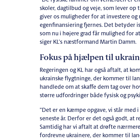
”De fysiske rammer om velfærden er enor
skoler, dagtilbud og veje, som lever op
giver os muligheder for at investere og
egenfinansiering fjernes. Det betyder 
som nu i højere grad får mulighed for a
siger KL’s næstformand Martin Damm.
Fokus på hjælpen til ukrain
Regeringen og KL har også aftalt, at ko
ukrainske flygtninge, der kommer til lan
handlede om at skaffe dem tag over ho
større udfordringer både fysisk og psyki
”Det er en kæmpe opgave, vi står med i
seneste år. Derfor er det også godt, at r
Samtidig har vi aftalt at drøfte nærmer
fordrevne ukrainere, der kommer til la