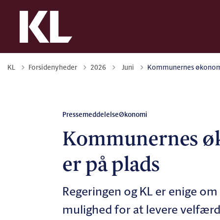
Tilbage til
KL
Forsidenyheder
2026
Juni
Kommunernes økonomiaf
Pressemeddelelse
Økonomi
Kommunernes øko
er på plads
Regeringen og KL er enige om 
mulighed for at levere velfær