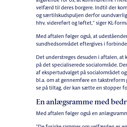
afgørende for os, at kommunerne i hele 
velfærd til deres borgere. Indtil der k
og særtilskudspuljen derfor uundværlige,
hhv. videreført og løftet,” siger KL-for
Med aftalen følger også, at udeståend
sundhedsområdet eftergives i forbinde
Det understreges desuden i aftalen, at
på det specialiserede socialområde. Derf
af ekspertudvalget på socialområdet 
bl.a. om at gennemføre en takstreform 
se på tiltag, der kan sætte en stopper f
En anlægsramme med bedre
Med aftalen følger også en anlægsramme