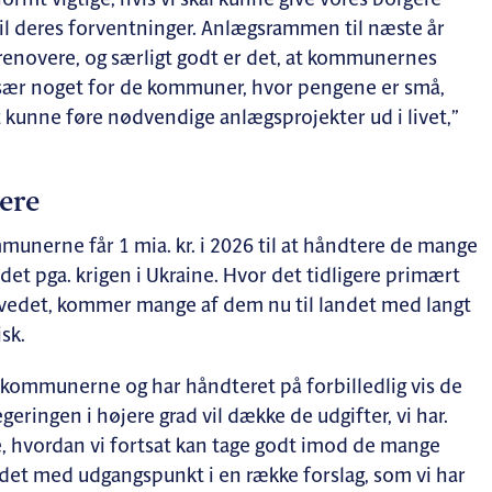
mt vigtige, hvis vi skal kunne give vores borgere
 til deres forventninger. Anlægsrammen til næste år
 renovere, og særligt godt er det, at kommunernes
især noget for de kommuner, hvor pengene er små,
t kunne føre nødvendige anlægsprojekter ud i livet,”
ere
mmunerne får 1 mia. kr. i 2026 til at håndtere de mange
det pga. krigen i Ukraine. Hvor det tidligere primært
vedet, kommer mange af dem nu til landet med langt
sk.
 kommunerne og har håndteret på forbilledlig vis de
egeringen i højere grad vil dække de udgifter, vi har.
e, hvordan vi fortsat kan tage godt imod de mange
ndet med udgangspunkt i en række forslag, som vi har