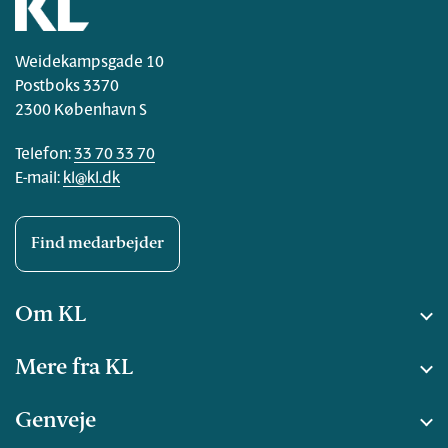
Weidekampsgade 10
Postboks 3370
2300 København S
Telefon:
33 70 33 70
E-mail:
kl@kl.dk
Find medarbejder
Om KL
Mere fra KL
Genveje