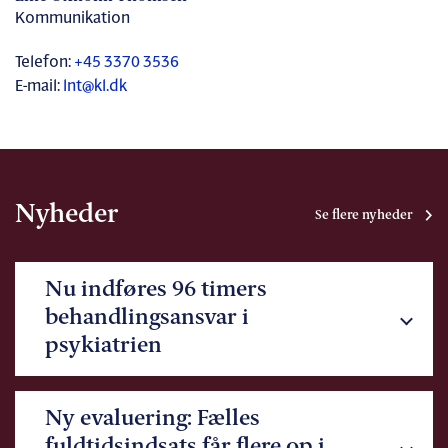
Kommunikation
Telefon:
+45 3370 3536
E-mail:
lnt@kl.dk
Nyheder
Se flere nyheder
Nu indføres 96 timers
behandlingsansvar i
psykiatrien
Ny evaluering: Fælles
fuldtidsindsats får flere op i