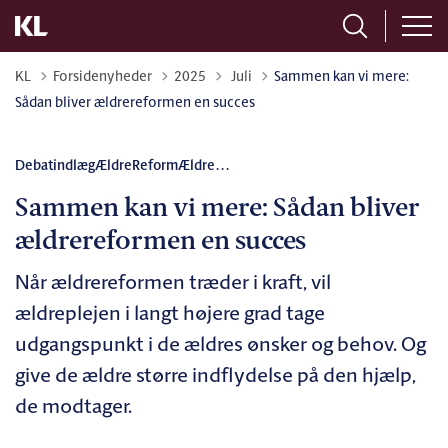
Tilbage til
KL
Forsidenyheder
2025
Juli
Sammen kan vi mere:
Sådan bliver ældrereformen en succes
Debatindlæg
ÆldreReform
Ældre
...
Sammen kan vi mere: Sådan bliver
ældrereformen en succes
Når ældrereformen træder i kraft, vil
ældreplejen i langt højere grad tage
udgangspunkt i de ældres ønsker og behov. Og
give de ældre større indflydelse på den hjælp,
de modtager.