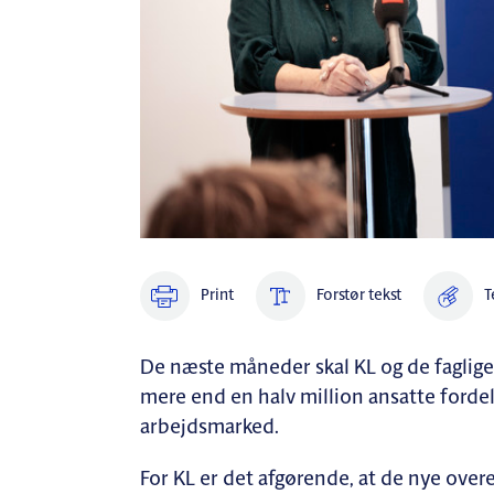
Print
Forstør tekst
T
De næste måneder skal KL og de faglig
mere end en halv million ansatte ford
arbejdsmarked.
For KL er det afgørende, at de nye overen