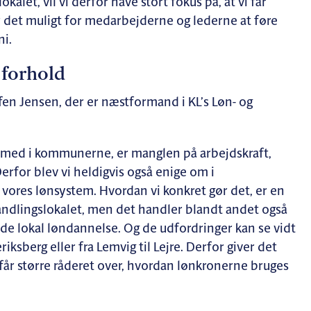
kalet, vil vi derfor have stort fokus på, at vi får
ør det muligt for medarbejderne og lederne at føre
ni.
 forhold
fen Jensen, der er næstformand i KL’s Løn- og
tår med i kommunerne, er manglen på arbejdskraft,
rfor blev vi heldigvis også enige om i
ny vores lønsystem. Hvordan vi konkret gør det, er en
andlingslokalet, men det handler blandt andet også
de lokal løndannelse. Og de udfordringer kan se vidt
riksberg eller fra Lemvig til Lejre. Derfor giver det
 får større råderet over, hvordan lønkronerne bruges