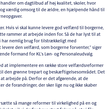
handler om dagtilbud af høj kvalitet, skoler, hvor
d og værdig omsorg til de ældre, en hjælpende hånd til
rneopgaver.
er. Hvis vi skal kunne levere god velfærd til borgerne,
e rammer at arbejde inden for. Så de har lyst til at
Vi har nemlig brug for tilstrækkeligt med
t levere den velfærd, som borgerne forventer,” siger
ende formand for KL’s Løn- og Personaleudvalg.
med at implementere en række store velfærdsreformer
 til den grønne trepart og beskæftigelsesområdet. Det
at arbejde på. Derfor er det afgørende, at de
de forandringer, der sker lige nu og ikke skaber
ætte så mange reformer til virkelighed på en og