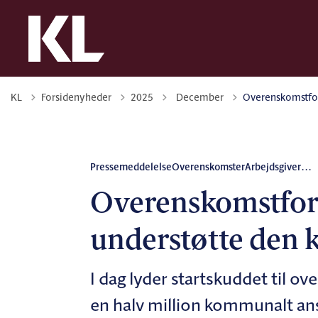
Tilbage til
KL
Forsidenyheder
2025
December
Overenskomstfor
Pressemeddelelse
Overenskomster
Arbejdsgiver
...
Overenskomstfor
understøtte den
I dag lyder startskuddet til 
en halv million kommunalt ans