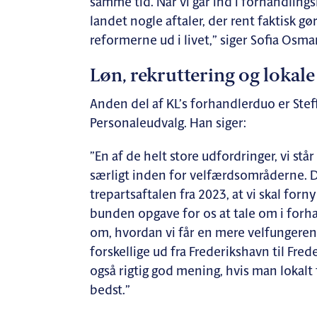
samme tid. Når vi går ind i forhandlingslo
landet nogle aftaler, der rent faktisk g
reformerne ud i livet,” siger Sofia Osma
Løn, rekruttering og lokale
Anden del af KL’s forhandlerduo er Stef
Personaleudvalg. Han siger:
”En af de helt store udfordringer, vi s
særligt inden for velfærdsområderne. De
trepartsaftalen fra 2023, at vi skal for
bunden opgave for os at tale om i forh
om, hvordan vi får en mere velfungeren
forskellige ud fra Frederikshavn til Frede
også rigtig god mening, hvis man lokalt
bedst.”