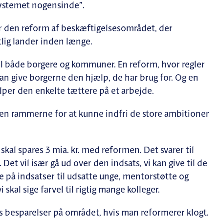
systemet nogensinde”.
r den reform af beskæftigelsesområdet, der
lig lander inden længe.
til både borgere og kommuner. En reform, hvor regler
i kan give borgerne den hjælp, de har brug for. Og en
lper den enkelte tættere på et arbejde.
Men rammerne for at kunne indfri de store ambitioner
skal spares 3 mia. kr. med reformen. Det svarer til
et vil især gå ud over den indsats, vi kan give til de
re på indsatser til udsatte unge, mentorstøtte og
skal sige farvel til rigtig mange kolleger.
es besparelser på området, hvis man reformerer klogt.