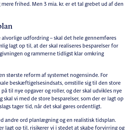
mere frihed. Men 3 mia. kr. er et tal grebet ud af den
plan
alvorlige udfordring – skal det hele gennemføres
 lagt op til, at der skal realiseres besparelser for
lovgivningen og rammerne tidligst klar omkring
 den største reform af systemet nogensinde. For
e beskæftigelsesindsats, omstille sig til den store
å til nye opgaver og roller, og der skal udvikles nye
skal vi med de store besparelser, som der er lagt op
slags tager tid, når det skal gøres ordentligt.
 andre ord planlægning og en realistisk tidsplan.
r lagt op til, risikerer vi i stedet at skabe forvirring og