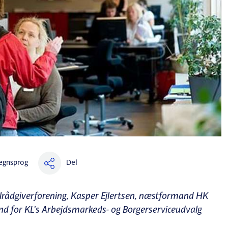
Del
egnsprog
alrådgiverforening, Kasper Ejlertsen, næstformand HK
d for KL’s Arbejdsmarkeds- og Borgerserviceudvalg