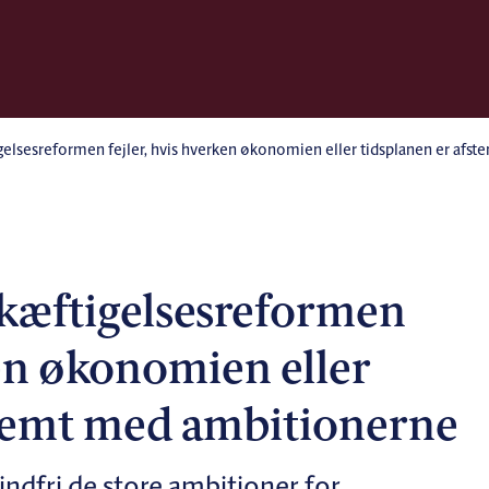
gelsesreformen fejler, hvis hverken økonomien eller tidsplanen er afs
.
kæftigelsesreformen
ken økonomien eller
stemt med ambitionerne
 indfri de store ambitioner for