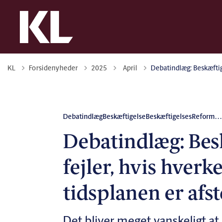
Tilbage til
KL
Forsidenyheder
2025
April
Debatindlæg: Beskæfti
Debatindlæg
Beskæftigelse
BeskæftigelsesReform
..
Debatindlæg: Bes
fejler, hvis hver
tidsplanen er af
Det bliver meget vanskeligt at