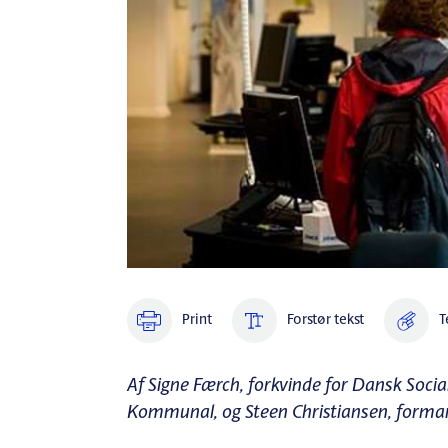
Print
Forstør tekst
T
Af Signe Færch, forkvinde for Dansk Soci
Kommunal, og Steen Christiansen, forman