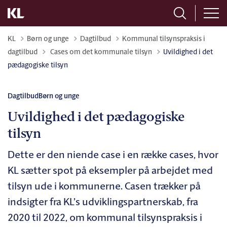
KL
Børn og unge
Dagtilbud
Kommunal tilsynspraksis i
Tilbage til
dagtilbud
Cases om det kommunale tilsyn
Uvildighed i det
pædagogiske tilsyn
Dagtilbud
Børn og unge
Uvildighed i det pædagogiske
tilsyn
Dette er den niende case i en række cases, hvor
KL sætter spot på eksempler på arbejdet med
tilsyn ude i kommunerne. Casen trækker på
indsigter fra KL’s udviklingspartnerskab, fra
2020 til 2022, om kommunal tilsynspraksis i