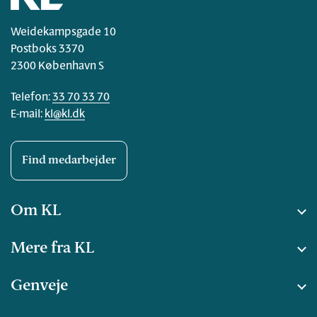
Weidekampsgade 10
Postboks 3370
2300 København S
Telefon:
33 70 33 70
E-mail:
kl@kl.dk
Find medarbejder
Om KL
Mere fra KL
Genveje