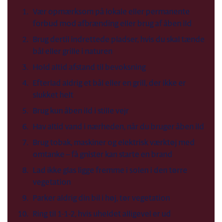
Vær opmærksom på lokale eller permanente
forbud mod afbrænding eller brug af åben ild
Brug dertil indrettede pladser, hvis du skal tænde
bål eller grille i naturen
Hold altid afstand til bevoksning
Efterlad aldrig et bål eller en grill, der ikke er
slukket helt
Brug kun åben ild i stille vejr
Hav altid vand i nærheden, når du bruger åben ild
Brug tobak, maskiner og elektrisk værktøj med
omtanke – få gnister kan starte en brand
Lad ikke glas ligge fremme i solen i den tørre
vegetation
Parker aldrig din bil i høj, tør vegetation
Ring til 1-1-2, hvis uheldet alligevel er ud