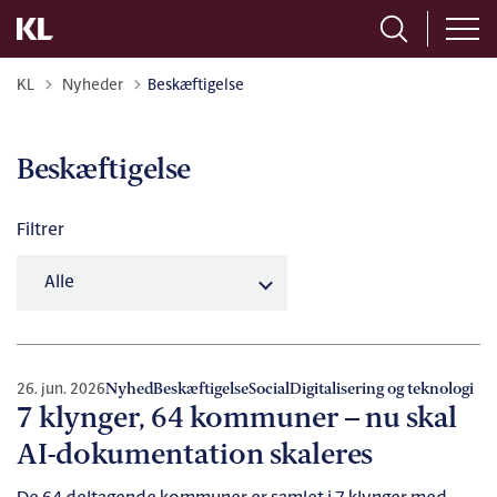
Tilbage til
KL
Nyheder
Beskæftigelse
Beskæftigelse
Filtrer
26. jun. 2026
Nyhed
Beskæftigelse
Social
Digitalisering og teknologi
7 klynger, 64 kommuner – nu skal
AI-dokumentation skaleres