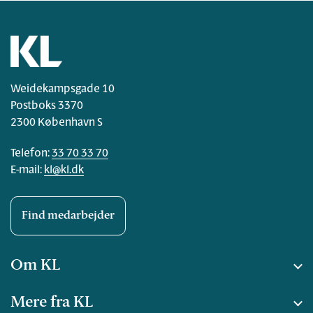
Weidekampsgade 10
Postboks 3370
2300 København S
Telefon:
33 70 33 70
E-mail:
kl@kl.dk
Find medarbejder
Om KL
Mere fra KL