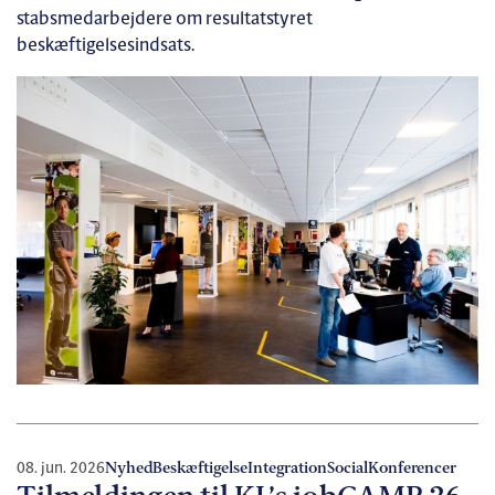
stabsmedarbejdere om resultatstyret
beskæftigelsesindsats.
08. jun. 2026
Nyhed
Beskæftigelse
Integration
Social
Konferencer