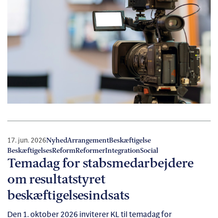
17. jun. 2026
Nyhed
Arrangement
Beskæftigelse
BeskæftigelsesReform
Reformer
Integration
Social
Temadag for stabsmedarbejdere
om resultatstyret
beskæftigelsesindsats
Den 1. oktober 2026 inviterer KL til temadag for