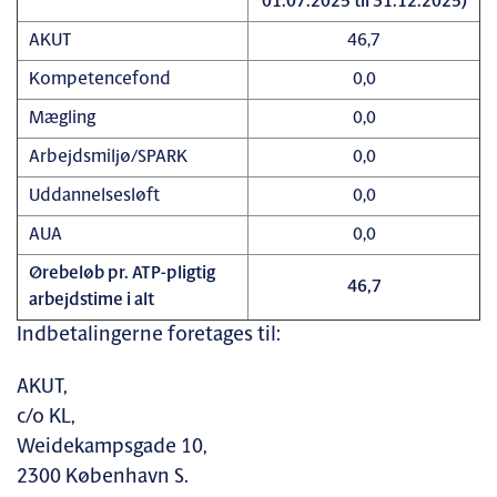
01.07.2025 til 31.12.2025)
AKUT
46,7
Kompetencefond
0,0
Mægling
0,0
Arbejdsmiljø/SPARK
0,0
Uddannelsesløft
0,0
AUA
0,0
Ørebeløb pr. ATP-pligtig
46,7
arbejdstime i alt
Indbetalingerne foretages til:
AKUT,
c/o KL,
Weidekampsgade 10,
2300 København S.