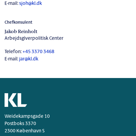
E-mail:
sjoh@kl.dk
Chefkonsulent
Jakob Reinholt
Arbejdsgiverpolitisk Center
Telefon:
+45 3370 3468
E-mail:
jar@kl.dk
Weidekampsgade 10
Postboks 3370
2300 København S