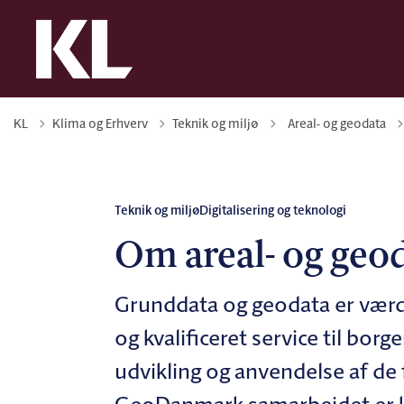
Tilbage til
KL
Klima og Erhverv
Teknik og miljø
Areal- og geodata
Teknik og miljø
Digitalisering og teknologi
Om areal- og geo
Grunddata og geodata er værdif
og kvalificeret service til bor
udvikling og anvendelse af de f