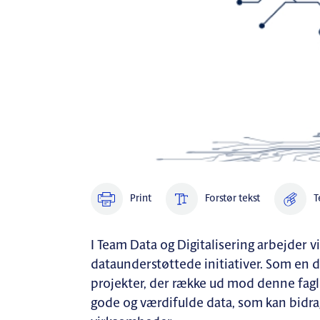
Print
Forstør tekst
T
I Team Data og Digitalisering arbejder
dataunderstøttede initiativer. Som en de
projekter, der række ud mod denne faglig
gode og værdifulde data, som kan bidrage 