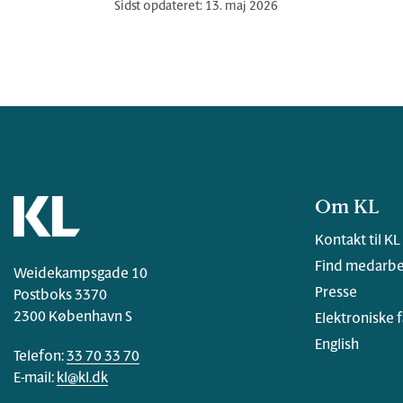
Sidst opdateret: 13. maj 2026
Om KL
Kontakt til KL
Find medarbe
Weidekampsgade 10
Presse
Postboks 3370
2300 København S
Elektroniske 
English
Telefon:
33 70 33 70
E-mail:
kl@kl.dk