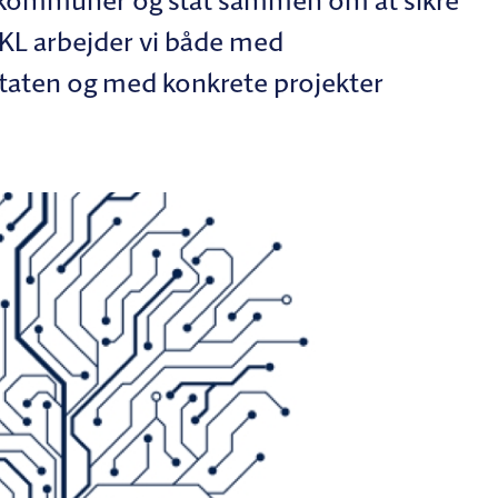
kommuner og stat sammen om at sikre
I KL arbejder vi både med
staten og med konkrete projekter