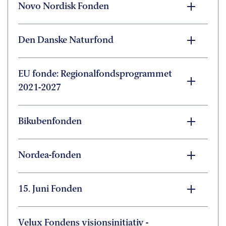
med opdatering af eksisterende indhold, så det
Novo Nordisk Fonden
forbliver relevant og retvisende.
Har I spørgsmål til oversigten eller ønsker at bidrage
Den Danske Naturfond
med oplysninger, er I velkomne til at kontakte KL.
EU fonde: Regionalfondsprogrammet
2021-2027
Bikubenfonden
Nordea-fonden
15. Juni Fonden
Velux Fondens visionsinitiativ -