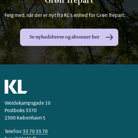
Grøn Trepart
Følg med, når der er nyt fra KL's enhed for Grøn Trepart.
Se nyhedsbreve og abonner her
Weidekampsgade 10
Postboks 3370
2300 København S
Telefon:
33 70 33 70