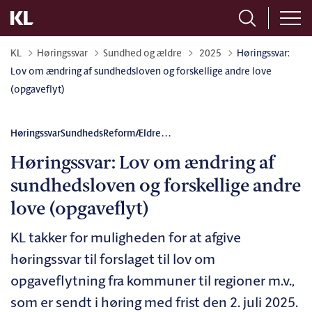
Tilbage til
KL
Høringssvar
Sundhed og ældre
2025
Høringssvar:
Lov om ændring af sundhedsloven og forskellige andre love
(opgaveflyt)
Høringssvar
SundhedsReform
Ældre
...
Høringssvar: Lov om ændring af
sundhedsloven og forskellige andre
love (opgaveflyt)
KL takker for muligheden for at afgive
høringssvar til forslaget til lov om
opgaveflytning fra kommuner til regioner m.v.,
som er sendt i høring med frist den 2. juli 2025.