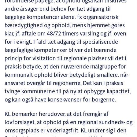
forbindelse påpege, at ophold også kan tilskrives
andre årsager end behov for tæt adgang til
lægelige kompetencer alene, fx organisatorisk
bæredygtighed og ophold, mens hjemmet gøres
klar, jf. aftale om 48/72 timers varsling og jf. oven
for i øvrigt. I fald tæt adgang til specialiserede
lægefaglige kompetencer bliver det bærende
princip for visitation til regionale pladser vil det i
praksis betyde, at den nuværende målgruppe for
kommunalt ophold bliver betydeligt smallere, når
ansvaret overgår til regionerne. Det kan i praksis
tvinge kommunerne til på ny at opbygge kapacitet,
og kan også have konsekvenser for borgerne.
KL bemærker herudover, at det fremgår af
lovforslaget, at ophold på en regional sundheds- og
omsorgsplads er vederlagsfrit. KL undrer sig i den