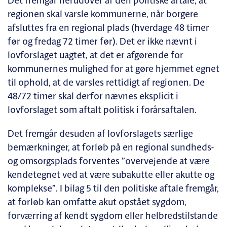
Det fremgår herudover af den politiske aftale, at
regionen skal varsle kommunerne, når borgere
afsluttes fra en regional plads (hverdage 48 timer
før og fredag 72 timer før). Det er ikke nævnt i
lovforslaget uagtet, at det er afgørende for
kommunernes mulighed for at gøre hjemmet egnet
til ophold, at de varsles rettidigt af regionen. De
48/72 timer skal derfor nævnes eksplicit i
lovforslaget som aftalt politisk i forårsaftalen.
Det fremgår desuden af lovforslagets særlige
bemærkninger, at forløb på en regional sundheds-
og omsorgsplads forventes ”overvejende at være
kendetegnet ved at være subakutte eller akutte og
komplekse”. I bilag 5 til den politiske aftale fremgår,
at forløb kan omfatte akut opstået sygdom,
forværring af kendt sygdom eller helbredstilstande