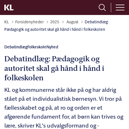
Tilbage til
KL
Forsidenyheder
2025
August
Debatindlæg:
Pædagogik og autoritet skal gå hånd i hånd i folkeskolen
Debatindlæg
Folkeskole
Nyhed
Debatindlæg: Pædagogik og
autoritet skal gå hånd i hånd i
folkeskolen
KL og kommunerne står ikke på og har aldrig
stået på et individualistisk børnesyn. Vi tror på
fællesskabet og på, at ro og orden er et
afgørende fundament for, at børn kan trives og
lære, skriver KL's udvalgsformand og -