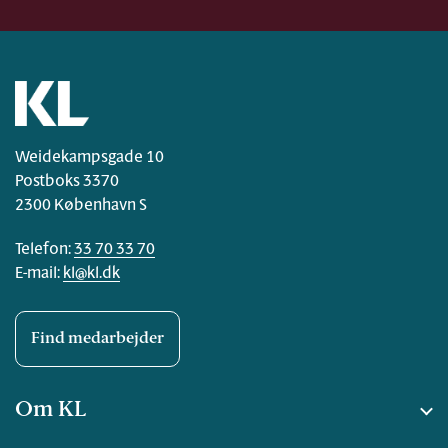
Weidekampsgade 10
Postboks 3370
2300 København S
Telefon:
33 70 33 70
E-mail:
kl@kl.dk
Find medarbejder
Om KL