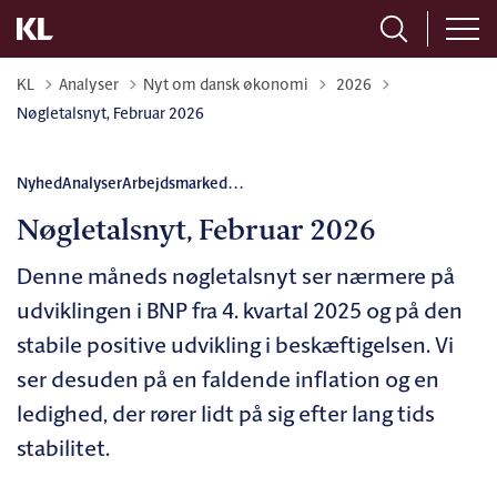
Tilbage til
KL
Analyser
Nyt om dansk økonomi
2026
Nøgletalsnyt, Februar 2026
Nyhed
Analyser
Arbejdsmarked
...
Nøgletalsnyt, Februar 2026
Denne måneds nøgletalsnyt ser nærmere på
udviklingen i BNP fra 4. kvartal 2025 og på den
stabile positive udvikling i beskæftigelsen. Vi
ser desuden på en faldende inflation og en
ledighed, der rører lidt på sig efter lang tids
stabilitet.