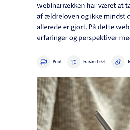
webinarrækken har været at 
af ældreloven og ikke mindst 
allerede er gjort. På dette w
erfaringer og perspektiver me
Print
Forstør tekst
T