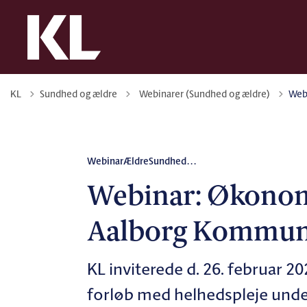
Tilbage til
KL
Sundhed og ældre
Webinarer (Sundhed og ældre)
Web
Webinar
Ældre
Sundhed
...
Webinar: Økonomi
Aalborg Kommu
KL inviterede d. 26. februar 2
forløb med helhedspleje unde