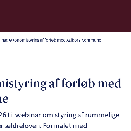
inar: Økonomistyring af forløb med Aalborg Kommune
styring af forløb med
ne
026 til webinar om styring af rummelige
r ældreloven. Formålet med