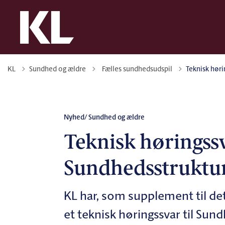
Tilbage til
KL
Sundhed og ældre
Fælles sundhedsudspil
Teknisk hør
Nyhed
/ Sundhed og ældre
Teknisk høringssv
Sundhedsstrukt
KL har, som supplement til det
et teknisk høringssvar til S