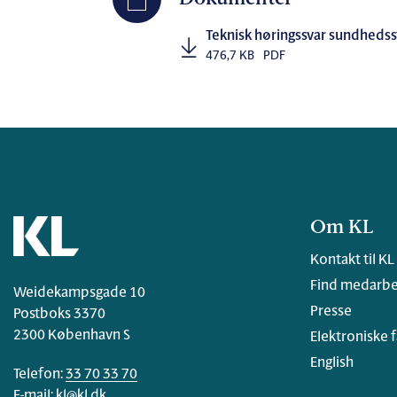
Teknisk høringssvar sundheds
476,7 KB
PDF
Om KL
Kontakt til KL
Find medarbe
Weidekampsgade 10
Presse
Postboks 3370
2300 København S
Elektroniske 
English
Telefon:
33 70 33 70
E-mail:
kl@kl.dk