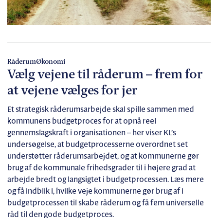
Råderum
Økonomi
Vælg vejene til råderum – frem for
at vejene vælges for jer
Et strategisk råderumsarbejde skal spille sammen med
kommunens budgetproces for at opnå reel
gennemslagskraft i organisationen – her viser KL’s
undersøgelse, at budgetprocesserne overordnet set
understøtter råderumsarbejdet, og at kommunerne gør
brug af de kommunale frihedsgrader til i højere grad at
arbejde bredt og langsigtet i budgetprocessen. Læs mere
og få indblik i, hvilke veje kommunerne gør brug af i
budgetprocessen til skabe råderum og få fem universelle
råd til den gode budgetproces.