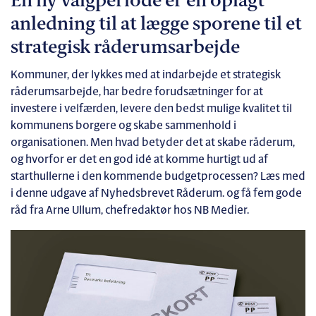
En ny valgperiode er en oplagt
anledning til at lægge sporene til et
strategisk råderumsarbejde
Kommuner, der lykkes med at indarbejde et strategisk
råderumsarbejde, har bedre forudsætninger for at
investere i velfærden, levere den bedst mulige kvalitet til
kommunens borgere og skabe sammenhold i
organisationen. Men hvad betyder det at skabe råderum,
og hvorfor er det en god idé at komme hurtigt ud af
starthullerne i den kommende budgetprocessen? Læs med
i denne udgave af Nyhedsbrevet Råderum. og få fem gode
råd fra Arne Ullum, chefredaktør hos NB Medier.