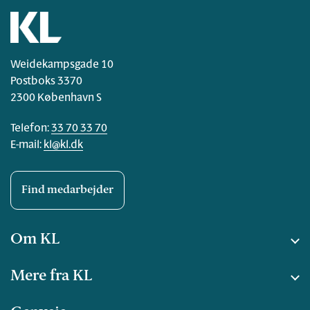
Weidekampsgade 10
Postboks 3370
2300 København S
Telefon:
33 70 33 70
E-mail:
kl@kl.dk
Find medarbejder
Om KL
Mere fra KL