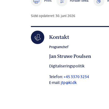
Print
Forstør tekst
T
Sidst opdateret: 30. juni 2026
Kontakt
Programchef
Jan Struwe Poulsen
Digitaliseringspolitik
Telefon:
+45 3370 3234
E-mail:
jtp@kl.dk