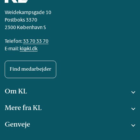
Weidekampsgade 10
Postboks 3370
2300 København S
Telefon:
33 70 33 70
E-mail:
kl@kl.dk
Find medarbejder
Om KL
Mere fra KL
Genveje