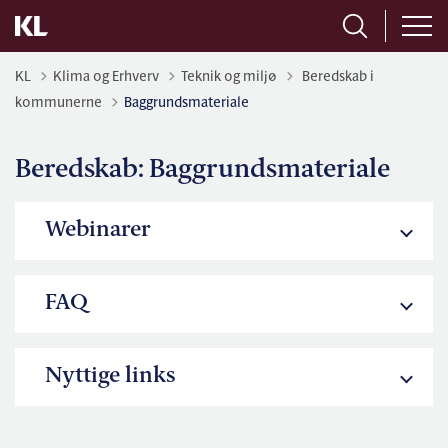
Tilbage til
KL
Klima og Erhverv
Teknik og miljø
Beredskab i
kommunerne
Baggrundsmateriale
Beredskab: Baggrundsmateriale
Webinarer
FAQ
Nyttige links