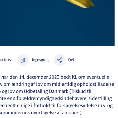
ør tekst
Del
Tegnsprog
t har den 14. december 2023 bedt KL om eventuelle
lov om ændring af lov om midlertidig opholdstilladelse
ne og lov om Udbetaling Danmark (Tilskud til
andre end forældremyndighedsindehavere, sidestilling
ed reelt enlige i forhold til forsørgelsesydelse m.v. og
r kommunernes overtagelse af ansvaret).