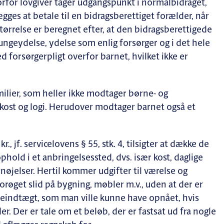
orfor lovgiver tager udgangspunkt i normalbidraget,
ges at betale til en bidragsberettiget forælder, når
ørrelse er beregnet efter, at den bidragsberettigede
ngeydelse, ydelse som enlig forsørger og i det hele
forsørgerpligt overfor barnet, hvilket ikke er
ilier, som heller ikke modtager børne- og
l kost og logi. Herudover modtager barnet også et
.
r., jf. servicelovens § 55, stk. 4, tilsigter at dække de
phold i et anbringelsessted, dvs. især kost, daglige
nøjelser. Hertil kommer udgifter til værelse og
røget slid på bygning, møbler m.v., uden at der er
jeindtægt, som man ville kunne have opnået, hvis
r. Der er tale om et beløb, der er fastsat ud fra nogle