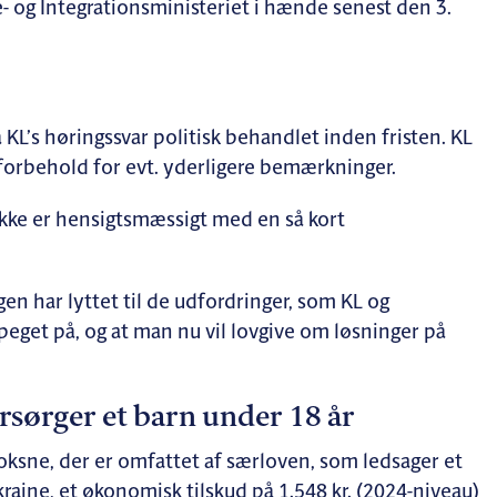
og Integrationsministeriet i hænde senest den 3.
 KL’s høringssvar politisk behandlet inden fristen. KL
forbehold for evt. yderligere bemærkninger.
 ikke er hensigtsmæssigt med en så kort
gen har lyttet til de udfordringer, som KL og
get på, og at man nu vil lovgive om løsninger på
orsørger et barn under 18 år
ksne, der er omfattet af særloven, som ledsager et
Ukraine, et økonomisk tilskud på 1.548 kr. (2024-niveau)