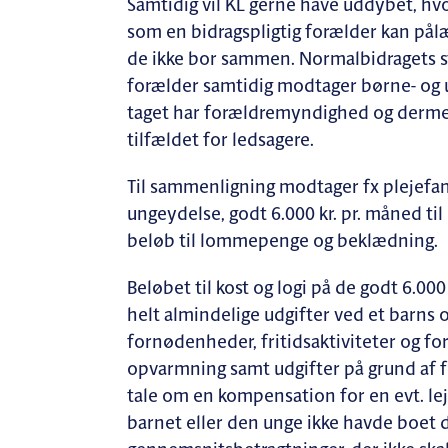
Samtidig vil KL gerne have uddybet, hv
som en bidragspligtig forælder kan pålæg
de ikke bor sammen. Normalbidragets st
forælder samtidig modtager børne- og u
taget har forældremyndighed og dermed 
tilfældet for ledsagere.
Til sammenligning modtager fx plejefam
ungeydelse, godt 6.000 kr. pr. måned ti
beløb til lommepenge og beklædning
Beløbet til kost og logi på de godt 6.000 k
helt almindelige udgifter ved et barns o
fornødenheder, fritidsaktiviteter og for
opvarmning samt udgifter på grund af fo
tale om en kompensation for en evt. le
barnet eller den unge ikke havde boet de