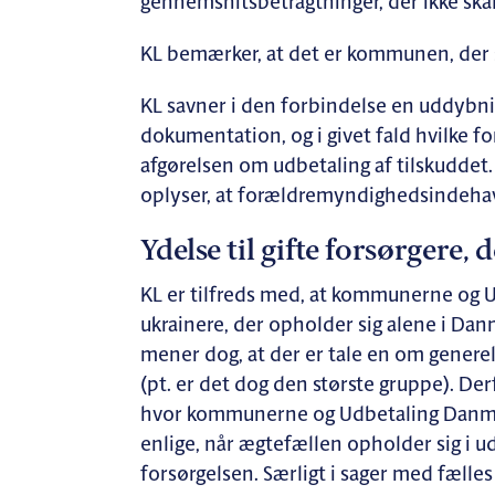
gennemsnitsbetragtninger, der ikke skal
KL bemærker, at det er kommunen, der s
KL savner i den forbindelse en uddybni
dokumentation, og i givet fald hvilke 
afgørelsen om udbetaling af tilskuddet. E
oplyser, at forældremyndighedsindehav
Ydelse til gifte forsørgere,
KL er tilfreds med, at kommunerne og U
ukrainere, der opholder sig alene i Danm
mener dog, at der er tale en om genere
(pt. er det dog den største gruppe). Der
hvor kommunerne og Udbetaling Danmark
enlige, når ægtefællen opholder sig i ud
forsørgelsen. Særligt i sager med fælles