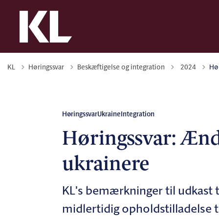
Tilbage til
KL
Høringssvar
Beskæftigelse og integration
2024
Hør
Høringssvar
Ukraine
Integration
Høringssvar: Ænd
ukrainere
KL's bemærkninger til udkast t
midlertidig opholdstilladelse t