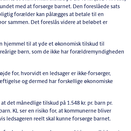
bundet med at forsørge barnet. Den foreslåede sats
ligtig forælder kan pålægges at betale til en
 bor sammen. Det foreslås videre at beløbet er
n hjemmel til at yde et økonomisk tilskud til
ndreårige børn, som de ikke har forældremyndigheden
øjde for, hvorvidt en ledsager er ikke-forsørger,
skæftigelse og dermed har forskellige økonomiske
 at det månedlige tilskud på 1.548 kr. pr. barn pr.
arn. KL ser en risiko for, at kommunerne bliver
hvis ledsageren reelt skal kunne forsørge barnet.