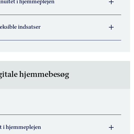
nuitet i hjemmeplejen
ksible indsatser
igitale hjemmebesøg
t i hjemmeplejen