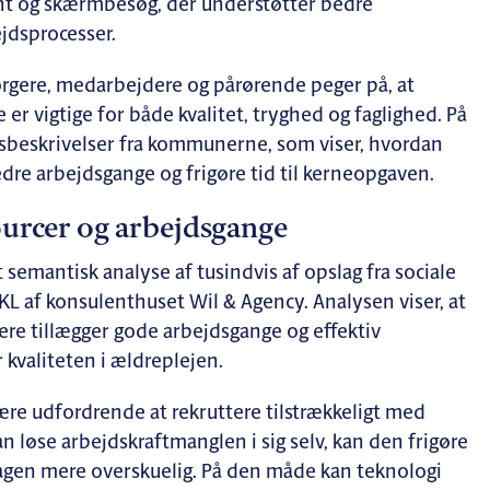
t og skærmbesøg, der understøtter bedre
jdsprocesser.
rgere, medarbejdere og pårørende peger på, at
er vigtige for både kvalitet, tryghed og faglighed. På
sbeskrivelser fra kommunerne, som viser, hvordan
dre arbejdsgange og frigøre tid til kerneopgaven.
ourcer og arbejdsgange
semantisk analyse af tusindvis af opslag fra sociale
L af konsulenthuset Wil & Agency. Analysen viser, at
re tillægger gode arbejdsgange og effektiv
kvaliteten i ældreplejen.
e udfordrende at rekruttere tilstrækkeligt med
 løse arbejdskraftmanglen i sig selv, kan den frigøre
dagen mere overskuelig. På den måde kan teknologi