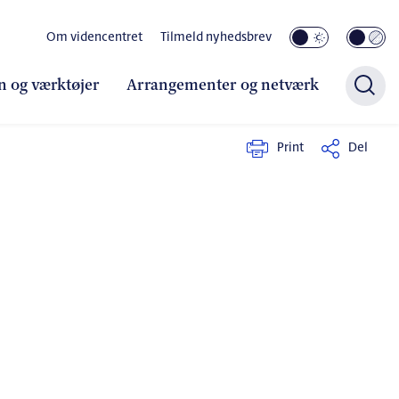
Om videncentret
Tilmeld nyhedsbrev
n og værktøjer
Arrangementer og netværk
Print
Del