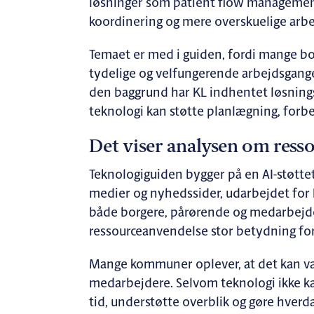
løsninger som patient flow managemen
koordinering og mere overskuelige arbe
Temaet er med i guiden, fordi mange bo
tydelige og velfungerende arbejdsgange 
den baggrund har KL indhentet løsning
teknologi kan støtte planlægning, forbe
Det viser analysen om ress
Teknologiguiden bygger på en AI-støttet 
medier og nyhedssider, udarbejdet for K
både borgere, pårørende og medarbejde
ressourceanvendelse stor betydning for 
Mange kommuner oplever, at det kan vær
medarbejdere. Selvom teknologi ikke kan
tid, understøtte overblik og gøre hver