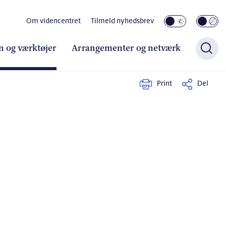
Om videncentret
Tilmeld nyhedsbrev
n og værktøjer
Arrangementer og netværk
Print
Del