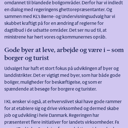
omdannet til blandede boligområder. Derfor har vi indledt
en dialog med regeringens ghettorepræsentanter. Og
sammen med KL’s Børne- og Undervisningsudvalg har vi
skubbet kraftigt på for en ændring af reglerne for
dagtilbud i de udsatte områder. Det ser nu ud til, at
ministrene har hørt vores og kommunernes opråb.
Gode byer at leve, arbejde og være i – som
borger og turist
Udvalget har haft et stort fokus på udviklingen af byer og
landdistrikter. Det er vigtigt med byer, som har både gode
boliger, muligheder for beskæftigelse, og som er
spændende at besøge for borgere og turister.
I KL ønsker vi også, at erhvervslivet skal have gode rammer
for at etablere sig og drive virksomhed og dermed skabe
job og udvikling i hele Danmark. Regeringen har
præsenteret flere initiativer for landets virksomheder. Fx