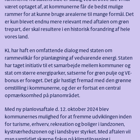
været optaget af, at kommunerne får de bedst mulige
rammer for at kunne bruge arealerne til mange formål. Det
er kun blevet endnu mere relevant med aftalen om grøn
trepart, der skal resultere i en historisk forandring af hele
vores land.
KL har haft en omfattende dialog med staten om
rammevilkår for planlægning af vedvarende energi. Staten
har taget initiativ til et samarbejde mellem kommuner og
stat om større energiparker, satserne for grøn pulje og VE-
bonus er forøget. Det går hastigt fremad med den grønne
omstilling i kommunerne, og der er fortsat en central
opmærksomhed på planområdet.
Med ny planlovsaftale d. 12. oktober 2024 blev
kommunernes mulighed for at fremme udviklingen inden
for turisme, erhverv, rekreation og boliger i landzonen,
kystnærhedszonen og i landsbyer styrket. Med aftalen vil
man samtidigt skærpe fokus på klimatilpasning i