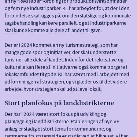
en ny “Rød løber”-ordning for produktionsvirksomheder
og fem nye industriparker. KL har arbejdet for, at der i den
forbindelse skal kigges på, om den statslige og kommunale
sagsbehandling kan køre parallelt, og at industriparkerne
skal kunne komme alle dele af landet til gavn.
Der er i 2024 kommet en ny turismestrategi, som har
mange gode spor og initiativer, der skal understøtte
turisme i alle dele af landet. Inden for det rekreative og
kulturelle kan flere af initiativerne også komme borgere i
lokalsamfundet til gode. KL har været med i arbejdet med
udformningen af strategien, og vi glæder os til det videre
arbejde, hvor strategien skal ud at leve lokalt.
Stort planfokus på landdistrikterne
Der har i 2024 været stort fokus på udvikling og
planlægning i landdistrikterne. Etableringen af nye VE-
anlæg er stadig et stort tema for kommunerne, og
rammerne fra statens side er stadig ved at blive sat. Vi har