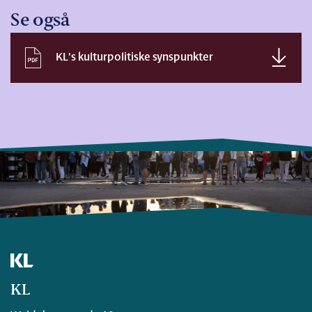
Se også
KL's kulturpolitiske synspunkter
KL