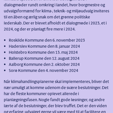
dialogmøder rundt omkring i landet, hvor borgmestre og
udvalgsformænd for klima-, teknik- og miljøudvalg inviteres
til en åben og ærlig snak om det grønne politiske
lederskab. Der er blevet afholdt et dialogmøde i 2023, et i
2024, og der er planlagt fire mere i 2024.
• Roskilde Kommune den 6. november 2023
• Haderslev Kommune den 8. januar 2024
• Holstebro Kommune den 13. maj 2024
• Ballerup Kommune den 12. august 2024
• Aalborg Kommune den 2. oktober 2024
• Sorø Kommune den 4. november 2024
Når klimahandlingsplanerne skal implementeres, bliver det
nær umuligt at komme udenom de svære beslutninger. Det
har de fleste kommuner oplevet allerede i
planlægningsfasen. Nogle fandt gode løsninger, og andre
lærte af de beslutninger, der blev truffet. Det er den viden
og erfaring, udvalget gerne vil være med til at facilitere en